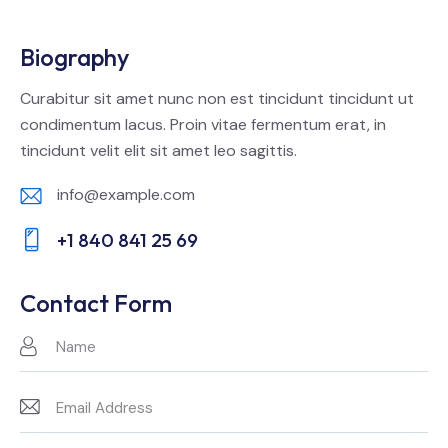
Biography
Curabitur sit amet nunc non est tincidunt tincidunt ut
condimentum lacus. Proin vitae fermentum erat, in
tincidunt velit elit sit amet leo sagittis.
info@example.com
E-
+1 840 841 25 69
m
Ph
ail:
on
Contact Form
e: