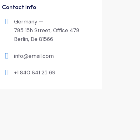
Contact Info
Germany —
785 15h Street, Office 478
Berlin, De 81566
info@email.com
+1 840 841 25 69