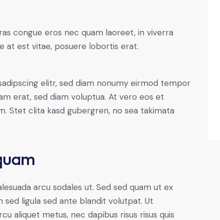
ras congue eros nec quam laoreet, in viverra
 at est vitae, posuere lobortis erat.
sadipscing elitr, sed diam nonumy eirmod tempor
yam erat, sed diam voluptua. At vero eos et
. Stet clita kasd gubergren, no sea takimata
 quam
alesuada arcu sodales ut. Sed sed quam ut ex
ed ligula sed ante blandit volutpat. Ut
rcu aliquet metus, nec dapibus risus risus quis